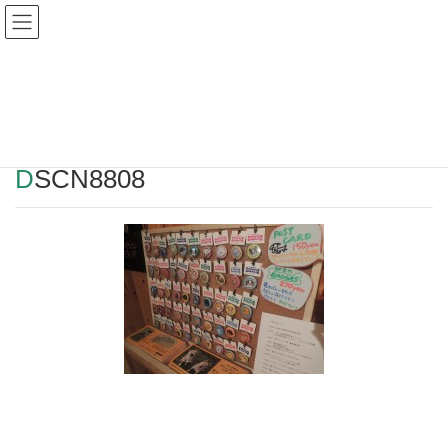
Warning
: Undefined array key "HTTP_REFERER" in
/home/r2549115/public_html/magatama.net/wp-
content/themes/lightning_child/single.php
on line
1
DSCN8808