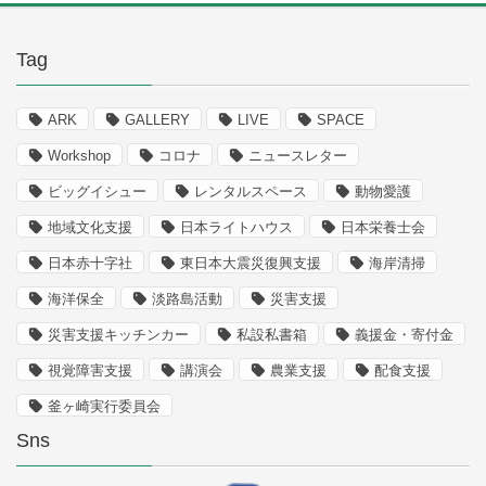
Tag
ARK
GALLERY
LIVE
SPACE
Workshop
コロナ
ニュースレター
ビッグイシュー
レンタルスペース
動物愛護
地域文化支援
日本ライトハウス
日本栄養士会
日本赤十字社
東日本大震災復興支援
海岸清掃
海洋保全
淡路島活動
災害支援
災害支援キッチンカー
私設私書箱
義援金・寄付金
視覚障害支援
講演会
農業支援
配食支援
釜ヶ崎実行委員会
Sns