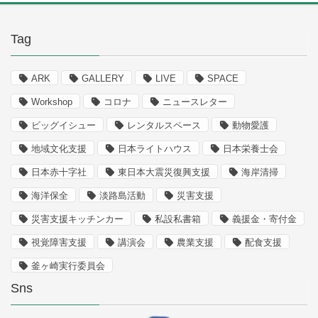
Tag
ARK
GALLERY
LIVE
SPACE
Workshop
コロナ
ニュースレター
ビッグイシュー
レンタルスペース
動物愛護
地域文化支援
日本ライトハウス
日本栄養士会
日本赤十字社
東日本大震災復興支援
海岸清掃
海洋保全
淡路島活動
災害支援
災害支援キッチンカー
私設私書箱
義援金・寄付金
視覚障害支援
講演会
農業支援
配食支援
釜ヶ崎実行委員会
Sns