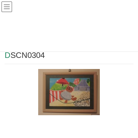
Warning
: Undefined array key "HTTP_REFERER" in
/home/r2549115/public_html/magatama.net/wp-
content/themes/lightning_child/single.php
on line
1
DSCN0304