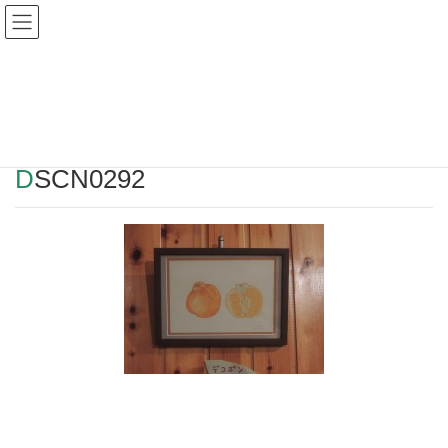
Warning
: Undefined array key "HTTP_REFERER" in
/home/r2549115/public_html/magatama.net/wp-
content/themes/lightning_child/single.php
on line
1
DSCN0292