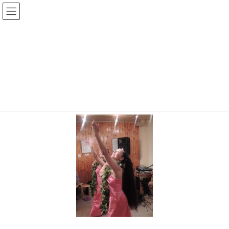
Warning
: Undefined array key "HTTP_REFERER" in
/home/r2549115/public_html/magatama.net/wp-
content/themes/lightning_child/single.php
on line
1
DSCN0244