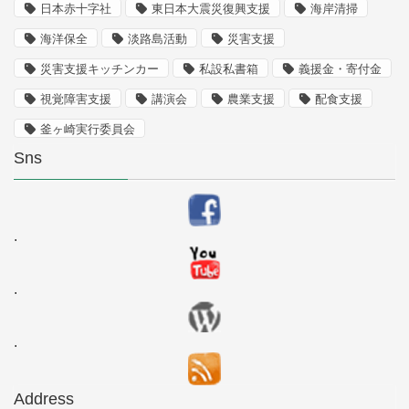
日本赤十字社
東日本大震災復興支援
海岸清掃
海洋保全
淡路島活動
災害支援
災害支援キッチンカー
私設私書箱
義援金・寄付金
視覚障害支援
講演会
農業支援
配食支援
釜ヶ崎実行委員会
Sns
.
.
.
Address