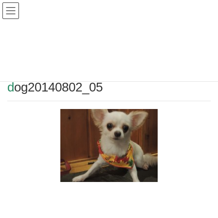
Warning
: Undefined array key "HTTP_REFERER" in
/home/r2549115/public_html/magatama.net/wp-
content/themes/lightning_child/single.php
on line
1
dog20140802_05