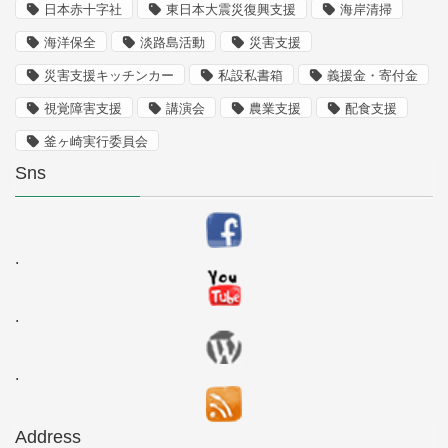
日本赤十字社
東日本大震災復興支援
海岸清掃
海洋保全
淡路島活動
災害支援
災害支援キッチンカー
私設私書箱
義援金・寄付金
視覚障害支援
講演会
農業支援
配食支援
釜ヶ崎実行委員会
Sns
.
.
.
Address