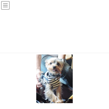
Warning
: Undefined array key "HTTP_REFERER" in
/home/r2549115/public_html/magatama.net/wp-
content/themes/lightning_child/single.php
on line
1
dog 20160528 06