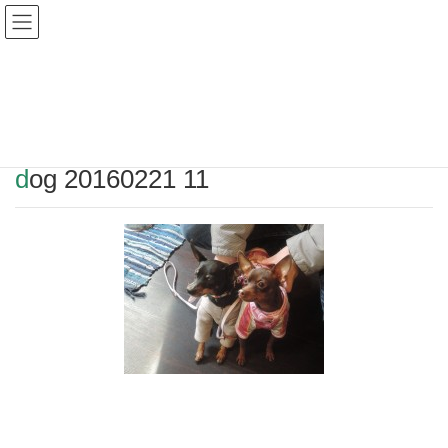
Warning
: Undefined array key "HTTP_REFERER" in
/home/r2549115/public_html/magatama.net/wp-
content/themes/lightning_child/single.php
on line
1
dog 20160221 11