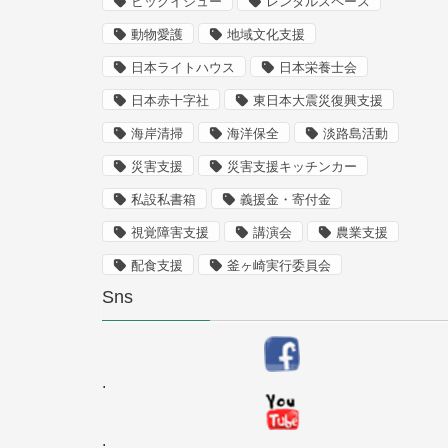
ビッグイシュー
レンタルスペース
動物愛護
地域文化支援
日本ライトハウス
日本栄養士会
日本赤十字社
東日本大震災復興支援
海岸清掃
海洋保全
淡路島活動
災害支援
災害支援キッチンカー
私設私書箱
義援金・寄付金
視覚障害支援
講演会
農業支援
配食支援
釜ヶ崎実行委員会
Sns
.
.