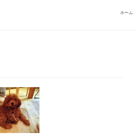
549115/public_html/magatama.net/wp-content/themes/lightn
ホーム