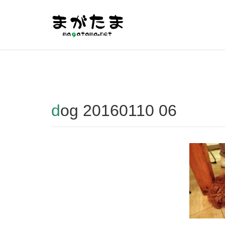
Warning
: Undefined array key "HTTP_REFERER" in
/home/r2
dog 20160110 06