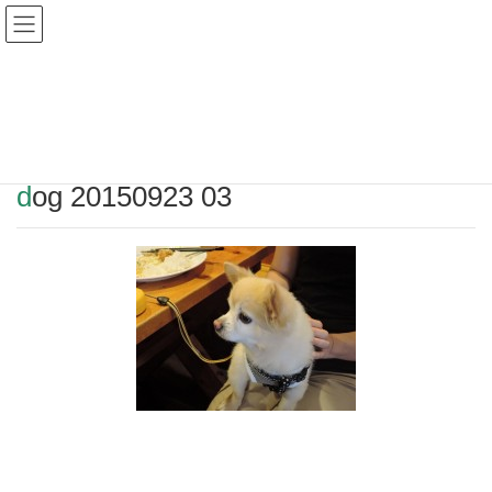
Warning
: Undefined array key "HTTP_REFERER" in
/home/r2549115/public_html/magatama.net/wp-
content/themes/lightning_child/single.php
on line
1
dog 20150923 03