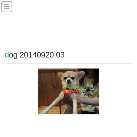
Warning
: Undefined array key "HTTP_REFERER" in
/home/r2549115/public_html/magatama.net/wp-
content/themes/lightning_child/single.php
on line
1
dog 20140920 03