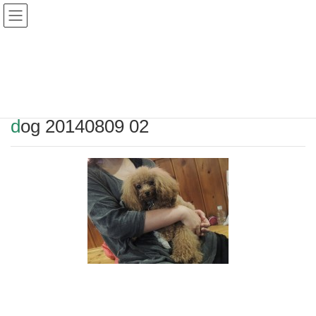
Warning
: Undefined array key "HTTP_REFERER" in
/home/r2549115/public_html/magatama.net/wp-
content/themes/lightning_child/single.php
on line
1
dog 20140809 02