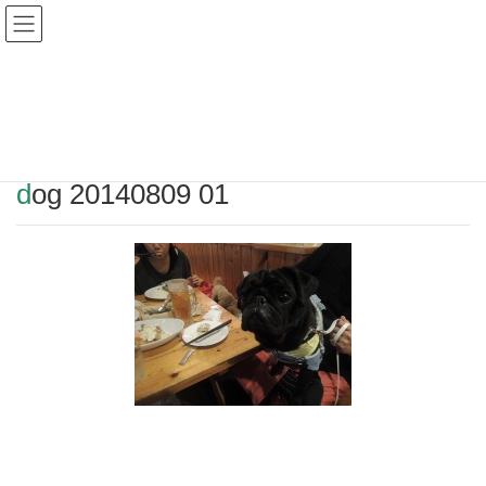
Warning
: Undefined array key "HTTP_REFERER" in
/home/r2549115/public_html/magatama.net/wp-
content/themes/lightning_child/single.php
on line
1
dog 20140809 01