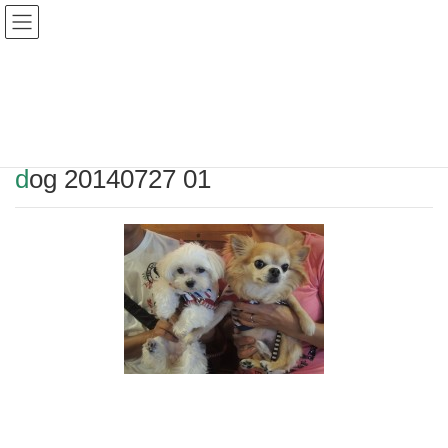
Warning
: Undefined array key "HTTP_REFERER" in
/home/r2549115/public_html/magatama.net/wp-
content/themes/lightning_child/single.php
on line
1
dog 20140727 01