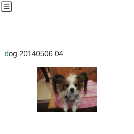
Warning
: Undefined array key "HTTP_REFERER" in
/home/r2549115/public_html/magatama.net/wp-
content/themes/lightning_child/single.php
on line
1
dog 20140506 04