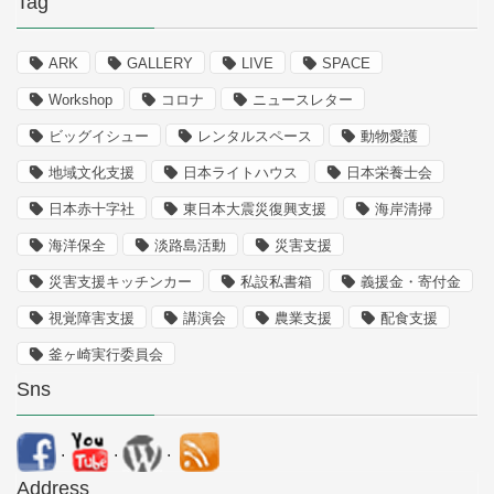
Tag
ARK
GALLERY
LIVE
SPACE
Workshop
コロナ
ニュースレター
ビッグイシュー
レンタルスペース
動物愛護
地域文化支援
日本ライトハウス
日本栄養士会
日本赤十字社
東日本大震災復興支援
海岸清掃
海洋保全
淡路島活動
災害支援
災害支援キッチンカー
私設私書箱
義援金・寄付金
視覚障害支援
講演会
農業支援
配食支援
釜ヶ崎実行委員会
Sns
.
.
.
Address