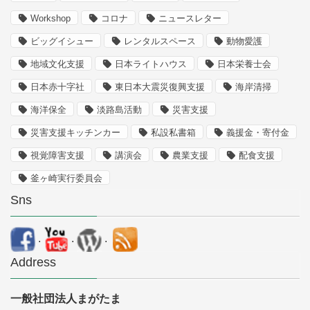
Workshop
コロナ
ニュースレター
ビッグイシュー
レンタルスペース
動物愛護
地域文化支援
日本ライトハウス
日本栄養士会
日本赤十字社
東日本大震災復興支援
海岸清掃
海洋保全
淡路島活動
災害支援
災害支援キッチンカー
私設私書箱
義援金・寄付金
視覚障害支援
講演会
農業支援
配食支援
釜ヶ崎実行委員会
Sns
.
.
.
Address
一般社団法人まがたま