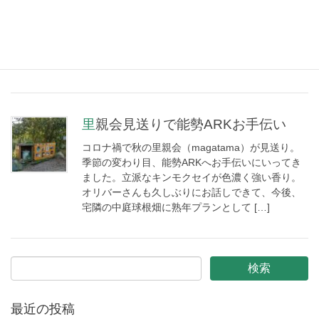
先日に引き続きARKへ、冬支度のお手伝いに。 犬
舎のビニールかけ！川沿いの仔たち、喜んでくれ
たかな。 アークカレンダー壁掛けと卓上を少し分
けて頂きました。お声掛けください。 以下サイト
からも入手いただけます。ご購入費用は […]
里親会見送りで能勢ARKお手伝い
コロナ禍で秋の里親会（magatama）が見送り。
季節の変わり目、能勢ARKへお手伝いにいってき
ました。立派なキンモクセイが色濃く強い香り。
オリバーさんも久しぶりにお話しできて、今後、
宅隣の中庭球根畑に熟年プランとして […]
最近の投稿