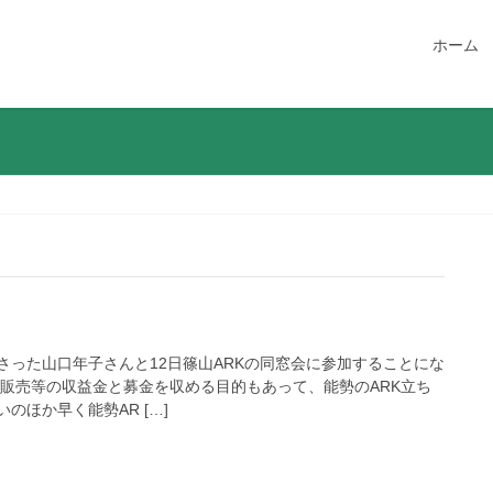
ホーム
さった山口年子さんと12日篠山ARKの同窓会に参加することにな
ズ販売等の収益金と募金を収める目的もあって、能勢のARK立ち
のほか早く能勢AR […]