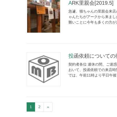
ARK里親会[2019.5]
急遽、猫ちゃんの里親会来店
ゃんたちがアークから来まし
難いことに今年も多くの方が来
投函依頼についての
契約者各位 連休の間、ご迷
おいて、投函依頼での来店時
では、午前11時より平日午後7
1
2
»