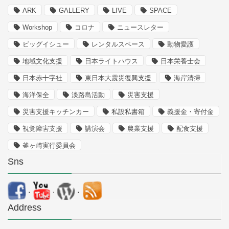
ARK
GALLERY
LIVE
SPACE
Workshop
コロナ
ニュースレター
ビッグイシュー
レンタルスペース
動物愛護
地域文化支援
日本ライトハウス
日本栄養士会
日本赤十字社
東日本大震災復興支援
海岸清掃
海洋保全
淡路島活動
災害支援
災害支援キッチンカー
私設私書箱
義援金・寄付金
視覚障害支援
講演会
農業支援
配食支援
釜ヶ崎実行委員会
Sns
.
.
.
Address