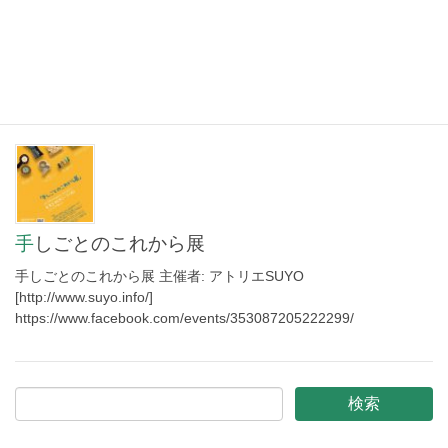
る災害地の一つ、呉市安浦でお手伝い。それ程大
きくない町だが、いたるところで土砂による被害
が見受けられる。 この日訪れたのは地元でも有名
なうどん屋さん。周りの商店が落ち […]
手しごとのこれから展
手しごとのこれから展 主催者: アトリエSUYO
[http://www.suyo.info/]
https://www.facebook.com/events/353087205222299/