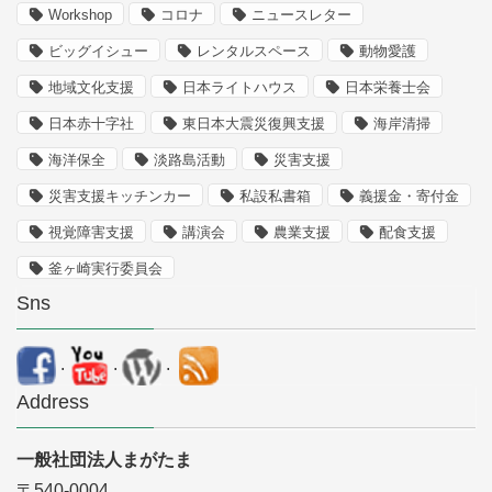
Workshop
コロナ
ニュースレター
ビッグイシュー
レンタルスペース
動物愛護
地域文化支援
日本ライトハウス
日本栄養士会
日本赤十字社
東日本大震災復興支援
海岸清掃
海洋保全
淡路島活動
災害支援
災害支援キッチンカー
私設私書箱
義援金・寄付金
視覚障害支援
講演会
農業支援
配食支援
釜ヶ崎実行委員会
Sns
.
.
.
Address
一般社団法人まがたま
〒540-0004