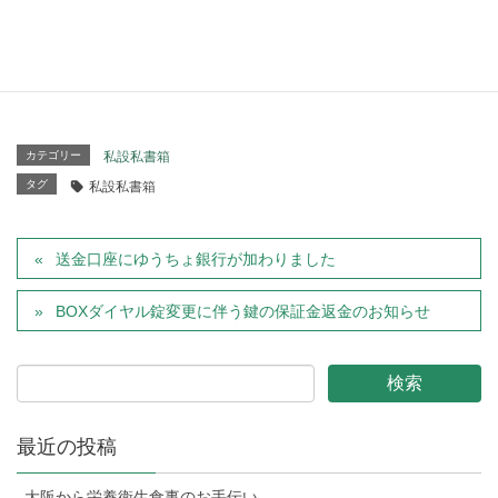
溶解処理を委託して廃棄することとなります。保管期間は
三ヶ月を一定基準としてますが、かかる設備や社会背景を
鑑みて短縮されることがあります。
カテゴリー
私設私書箱
タグ
私設私書箱
送金口座にゆうちょ銀行が加わりました
BOXダイヤル錠変更に伴う鍵の保証金返金のお知らせ
最近の投稿
大阪から栄養衛生食事のお手伝い