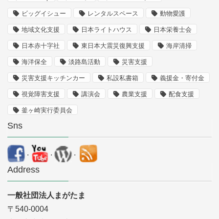
ビッグイシュー
レンタルスペース
動物愛護
地域文化支援
日本ライトハウス
日本栄養士会
日本赤十字社
東日本大震災復興支援
海岸清掃
海洋保全
淡路島活動
災害支援
災害支援キッチンカー
私設私書箱
義援金・寄付金
視覚障害支援
講演会
農業支援
配食支援
釜ヶ崎実行委員会
Sns
.
.
.
Address
一般社団法人まがたま
〒540-0004