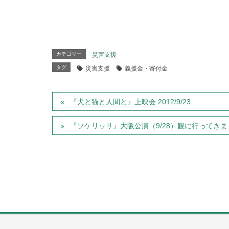
カテゴリー
災害支援
タグ
災害支援
義援金・寄付金
『犬と猫と人間と』上映会 2012/9/23
『ソケリッサ』大阪公演（9/28）観に行ってきま