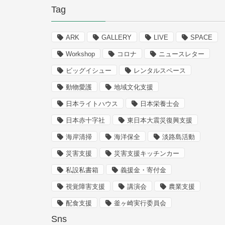
Tag
ARK
GALLERY
LIVE
SPACE
Workshop
コロナ
ニュースレター
ビッグイシュー
レンタルスペース
動物愛護
地域文化支援
日本ライトハウス
日本栄養士会
日本赤十字社
東日本大震災復興支援
海岸清掃
海洋保全
淡路島活動
災害支援
災害支援キッチンカー
私設私書箱
義援金・寄付金
視覚障害支援
講演会
農業支援
配食支援
釜ヶ崎実行委員会
Sns