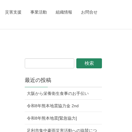
ing_child/single.php
on line
1
災害支援
事業活動
組織情報
お問合せ
最近の投稿
大阪から栄養衛生食事のお手伝い
令和8年熊本地震協力金 2nd
令和8年熊本地震[緊急協力]
足利市集中豪雨災害活動への協賛につ