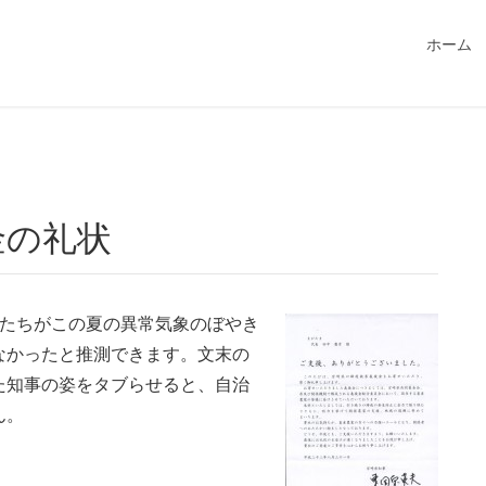
549115/public_html/magatama.net/wp-content/themes/lightn
ホーム
金の礼状
私たちがこの夏の異常気象のぼやき
なかったと推測できます。文末の
た知事の姿をタブらせると、自治
ん。