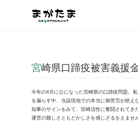
Warning
: Undefined array key "HTTP_REFERER" in
/home/r2
宮崎県口蹄疫被害義援
今年の4月に公になった宮崎県の口蹄疫問題。
を漏らす中、当該現地での本当に御苦労が絶え
知事のサインをみて、宮崎活性に奮闘されてき
運営の難しさともどかしさを感じざるをえませ