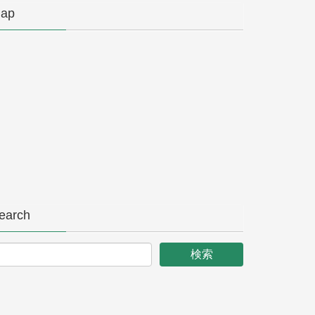
ap
earch