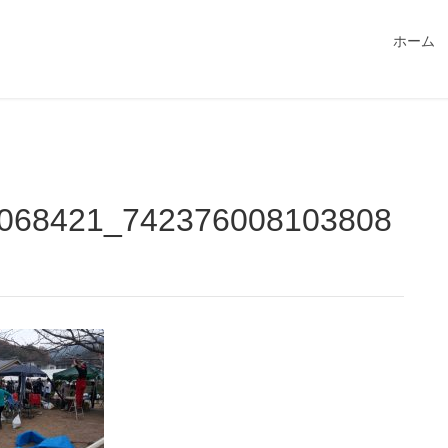
549115/public_html/magatama.net/wp-content/themes/lightn
ホーム