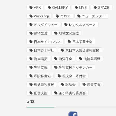
ARK
GALLERY
LIVE
SPACE
Workshop
コロナ
ニュースレター
ビッグイシュー
レンタルスペース
動物愛護
地域文化支援
日本ライトハウス
日本栄養士会
日本赤十字社
東日本大震災復興支援
海岸清掃
海洋保全
淡路島活動
災害支援
災害支援キッチンカー
私設私書箱
義援金・寄付金
視覚障害支援
講演会
農業支援
配食支援
釜ヶ崎実行委員会
Sns