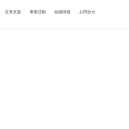
ing_child/single.php
on line
1
災害支援
事業活動
組織情報
お問合せ