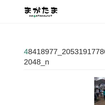
Warning
: Undefined array key "HTTP_REFERER" in
/home/r2
48418977_2053191778068421_742376008103808
2048_n