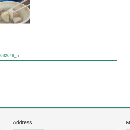
8082048_n
Address
M