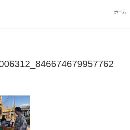
549115/public_html/magatama.net/wp-content/themes/lightn
ホーム