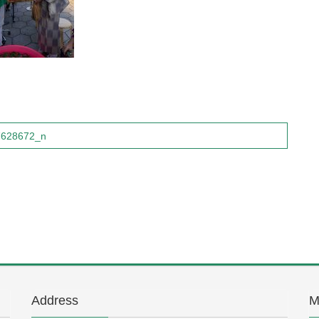
7628672_n
Address
M