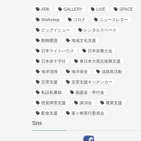
ARK
GALLERY
LIVE
SPACE
Workshop
コロナ
ニュースレター
ビッグイシュー
レンタルスペース
動物愛護
地域文化支援
日本ライトハウス
日本栄養士会
日本赤十字社
東日本大震災復興支援
海岸清掃
海洋保全
淡路島活動
災害支援
災害支援キッチンカー
私設私書箱
義援金・寄付金
視覚障害支援
講演会
農業支援
配食支援
釜ヶ崎実行委員会
Sns