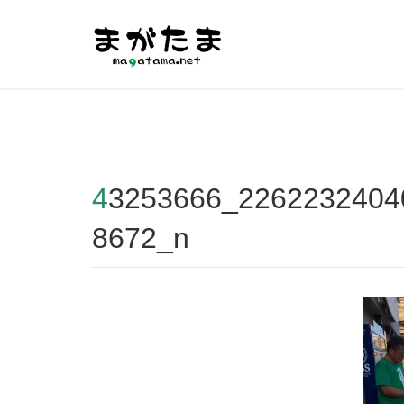
Warning
: Undefined array key "HTTP_REFERER" in
/home/r2
43253666_2262232404006312_846674679957762
8672_n