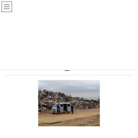
Warning
: Undefined array key "HTTP_REFERER" in
/home/r2549115/public_html/magatama.net/wp-
content/themes/lightning_child/single.php
on line
1
41747970_1199321243556740_9755
74200351719424_n