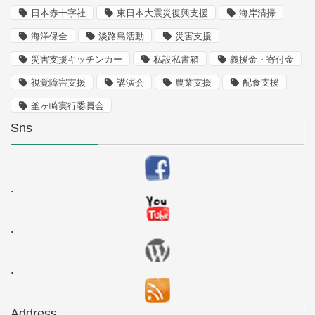
日本赤十字社
東日本大震災復興支援
海岸清掃
海洋保全
淡路島活動
災害支援
災害支援キッチンカー
私設私書箱
義援金・寄付金
視覚障害支援
講演会
農業支援
配食支援
釜ヶ崎実行委員会
Sns
.
.
.
Address