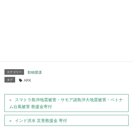
を振り返りつつ、将来のビジョン
（サンクチュアリのこと）をお話頂
き、その後は質疑応答･座談会のお時間を設けておりま
す。
［会場］
MAGATAMA cafe×dining
［主催］
アニマルレフュージ関西
カテゴリー
動物愛護
タグ
ARK
スマトラ島沖地震被害・サモア諸島沖大地震被害・ベトナ
ム台風被害 救援金寄付
インド洪水 災害救援金 寄付