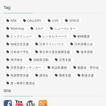
Tag
ARK
GALLERY
LIVE
SPACE
Workshop
コロナ
ニュースレター
ビッグイシュー
レンタルスペース
動物愛護
地域文化支援
日本ライトハウス
日本栄養士会
日本赤十字社
東日本大震災復興支援
海岸清掃
海洋保全
淡路島活動
災害支援
災害支援キッチンカー
私設私書箱
義援金・寄付金
視覚障害支援
講演会
農業支援
配食支援
釜ヶ崎実行委員会
Sns
.
.
.