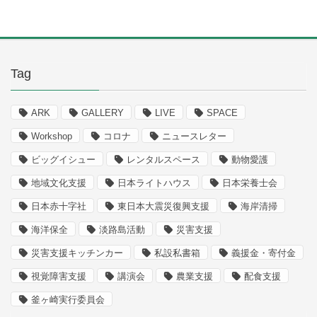
Tag
ARK
GALLERY
LIVE
SPACE
Workshop
コロナ
ニュースレター
ビッグイシュー
レンタルスペース
動物愛護
地域文化支援
日本ライトハウス
日本栄養士会
日本赤十字社
東日本大震災復興支援
海岸清掃
海洋保全
淡路島活動
災害支援
災害支援キッチンカー
私設私書箱
義援金・寄付金
視覚障害支援
講演会
農業支援
配食支援
釜ヶ崎実行委員会