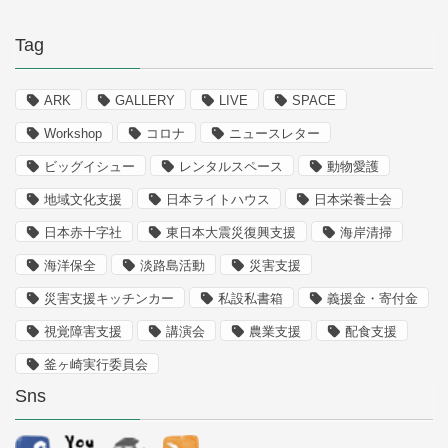
Tag
ARK
GALLERY
LIVE
SPACE
Workshop
コロナ
ニュースレター
ビッグイシュー
レンタルスペース
動物愛護
地域文化支援
日本ライトハウス
日本栄養士会
日本赤十字社
東日本大震災復興支援
海岸清掃
海洋保全
淡路島活動
災害支援
災害支援キッチンカー
私設私書箱
義援金・寄付金
視覚障害支援
講演会
農業支援
配食支援
釜ヶ崎実行委員会
Sns