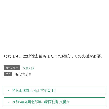
常の土砂流入状態に近づいた本日、非力ながらお手伝い。
気温が上昇する中でしたが、気遣いいただいたことに感謝
です。
今後は、この土日にすこし動員が見込まれ、広範囲の床下
土砂掻き出しに…、かなりの量の土砂運び出しになると思
われます。土砂除去後もまだまだ継続しての支援が必要。
カテゴリー
災害支援
タグ
災害支援
和歌山海南 大雨水害支援 6th
令和5年九州北部等の豪雨被害 支援金