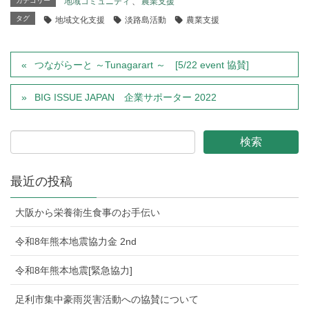
カテゴリー
地域コミュニティ
、
農業支援
タグ
地域文化支援
淡路島活動
農業支援
つながらーと ～Tunagarart ～ [5/22 event 協賛]
BIG ISSUE JAPAN 企業サポーター 2022
最近の投稿
大阪から栄養衛生食事のお手伝い
令和8年熊本地震協力金 2nd
令和8年熊本地震[緊急協力]
足利市集中豪雨災害活動への協賛について