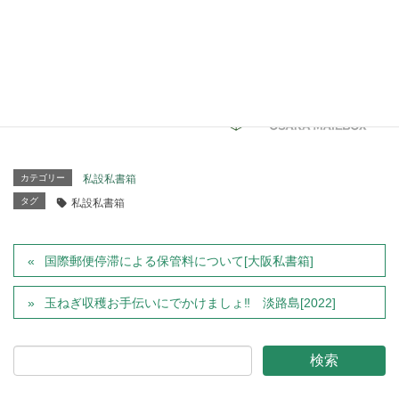
小包・書留・代引等の受取に関しましては、上記同様とな
りますので御配慮くださいますよう御願いいたします。
誠に勝手ではございますが 予めご了承願います。
カテゴリー
私設私書箱
タグ
私設私書箱
国際郵便停滞による保管料について[大阪私書箱]
玉ねぎ収穫お手伝いにでかけましょ‼ 淡路島[2022]