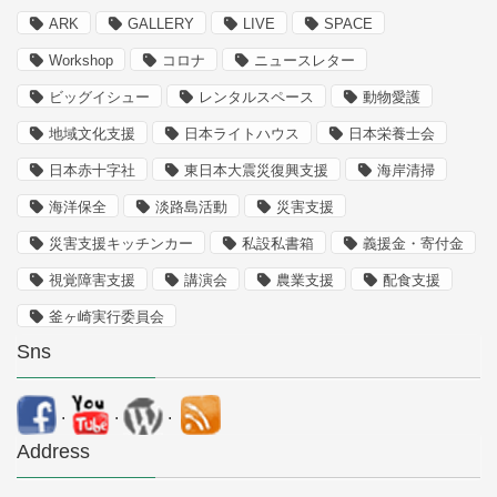
ARK
GALLERY
LIVE
SPACE
Workshop
コロナ
ニュースレター
ビッグイシュー
レンタルスペース
動物愛護
地域文化支援
日本ライトハウス
日本栄養士会
日本赤十字社
東日本大震災復興支援
海岸清掃
海洋保全
淡路島活動
災害支援
災害支援キッチンカー
私設私書箱
義援金・寄付金
視覚障害支援
講演会
農業支援
配食支援
釜ヶ崎実行委員会
Sns
.
.
.
Address