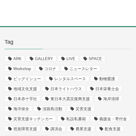
Tag
ARK
GALLERY
LIVE
SPACE
Workshop
コロナ
ニュースレター
ビッグイシュー
レンタルスペース
動物愛護
地域文化支援
日本ライトハウス
日本栄養士会
日本赤十字社
東日本大震災復興支援
海岸清掃
海洋保全
淡路島活動
災害支援
災害支援キッチンカー
私設私書箱
義援金・寄付金
視覚障害支援
講演会
農業支援
配食支援