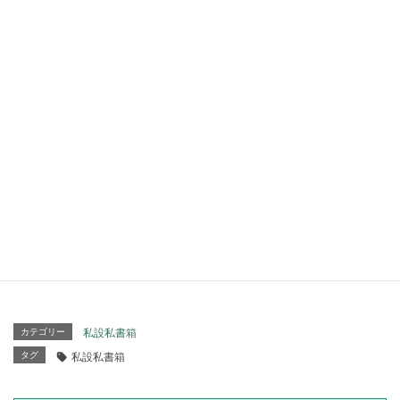
https://www.osakamailbox.com/service.html#fee
基準のBOX 260mm 340mm 183mm (横 奥 高) 手数料な
し
基準外BOX 720mm 420mm 270mm (横 奥 高) 手数料
（500円+税）
※基準外BOXより大きいお荷物は、転送のみの対応となり
ます。
皆様方のご理解とご了承いただきますようお願いいたしま
す。
カテゴリー
私設私書箱
タグ
私設私書箱