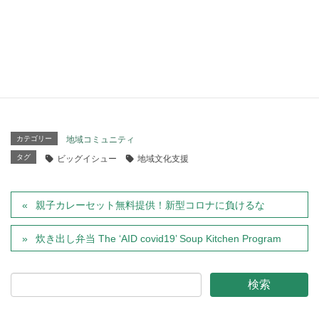
失い、社会的孤立が危惧されま
す。
「ビッグイシュー日本」「ビッグイシュー基金」の活動と
運営に、かなりの負荷がかかっている状況を鑑み、今後、
できることを模索したいと考えます。
カテゴリー
地域コミュニティ
タグ
ビッグイシュー
地域文化支援
親子カレーセット無料提供！新型コロナに負けるな
炊き出し弁当 The ‘AID covid19’ Soup Kitchen Program