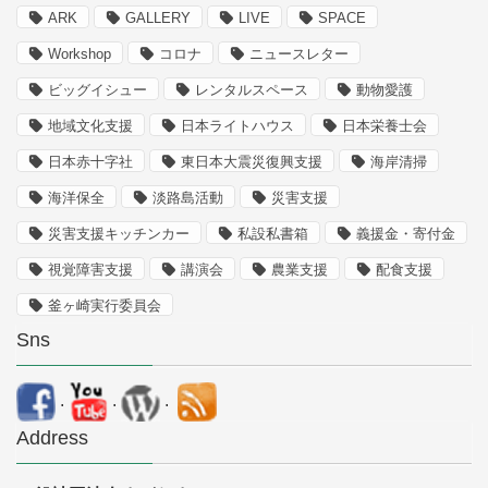
ARK
GALLERY
LIVE
SPACE
Workshop
コロナ
ニュースレター
ビッグイシュー
レンタルスペース
動物愛護
地域文化支援
日本ライトハウス
日本栄養士会
日本赤十字社
東日本大震災復興支援
海岸清掃
海洋保全
淡路島活動
災害支援
災害支援キッチンカー
私設私書箱
義援金・寄付金
視覚障害支援
講演会
農業支援
配食支援
釜ヶ崎実行委員会
Sns
.
.
.
Address