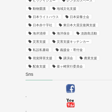
ビッグイシュー
レンタルスペース
動物愛護
地域文化支援
日本ライトハウス
日本栄養士会
日本赤十字社
東日本大震災復興支援
海岸清掃
海洋保全
淡路島活動
災害支援
災害支援キッチンカー
私設私書箱
義援金・寄付金
視覚障害支援
講演会
農業支援
配食支援
釜ヶ崎実行委員会
Sns
.
.