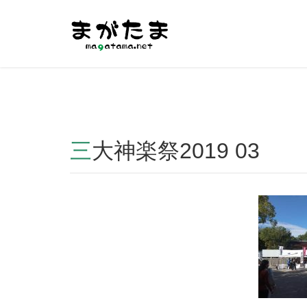
Warning
: Undefined array key "HTTP_REFERER" in
/home/r2
三大神楽祭2019 03