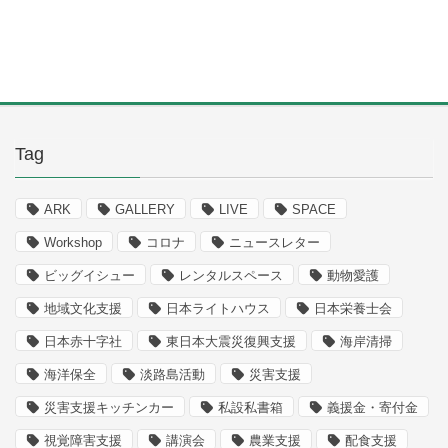
Tag
ARK
GALLERY
LIVE
SPACE
Workshop
コロナ
ニュースレター
ビッグイシュー
レンタルスペース
動物愛護
地域文化支援
日本ライトハウス
日本栄養士会
日本赤十字社
東日本大震災復興支援
海岸清掃
海洋保全
淡路島活動
災害支援
災害支援キッチンカー
私設私書箱
義援金・寄付金
視覚障害支援
講演会
農業支援
配食支援