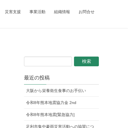
ing_child/single.php
on line
1
災害支援
事業活動
組織情報
お問合せ
最近の投稿
大阪から栄養衛生食事のお手伝い
令和8年熊本地震協力金 2nd
令和8年熊本地震[緊急協力]
足利市集中豪雨災害活動への協賛につ