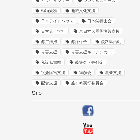
ビッグイシュー
レンタルスペース
動物愛護
地域文化支援
日本ライトハウス
日本栄養士会
日本赤十字社
東日本大震災復興支援
海岸清掃
海洋保全
淡路島活動
災害支援
災害支援キッチンカー
私設私書箱
義援金・寄付金
視覚障害支援
講演会
農業支援
配食支援
釜ヶ崎実行委員会
Sns
.
.