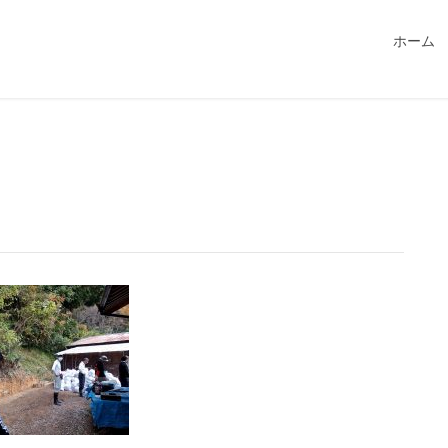
549115/public_html/magatama.net/wp-content/themes/lightn
ホーム
7