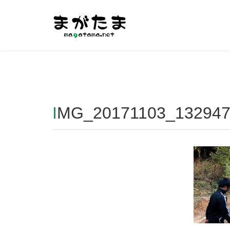
Warning
: Undefined array key "HTTP_REFERER" in
/home/r2
IMG_20171103_13294