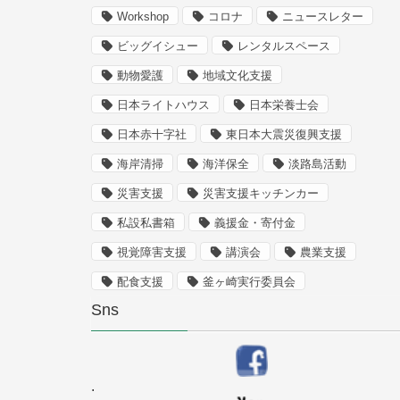
Workshop
コロナ
ニュースレター
ビッグイシュー
レンタルスペース
動物愛護
地域文化支援
日本ライトハウス
日本栄養士会
日本赤十字社
東日本大震災復興支援
海岸清掃
海洋保全
淡路島活動
災害支援
災害支援キッチンカー
私設私書箱
義援金・寄付金
視覚障害支援
講演会
農業支援
配食支援
釜ヶ崎実行委員会
Sns
.