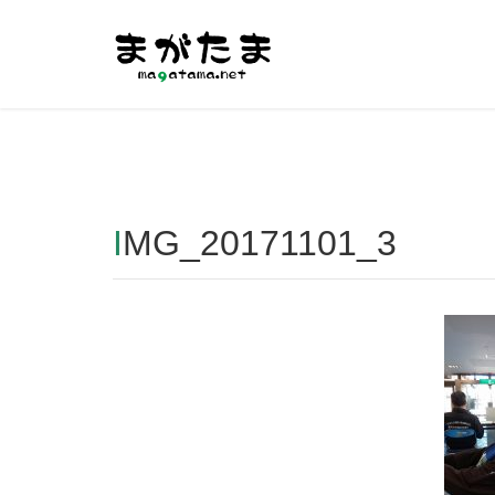
Warning
: Undefined array key "HTTP_REFERER" in
/home/r2
IMG_20171101_3