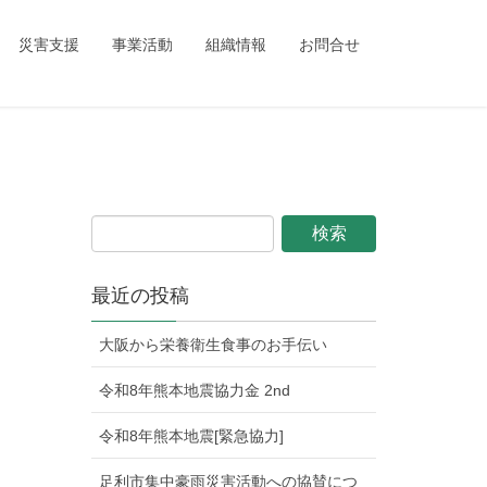
ing_child/single.php
on line
1
災害支援
事業活動
組織情報
お問合せ
最近の投稿
大阪から栄養衛生食事のお手伝い
令和8年熊本地震協力金 2nd
令和8年熊本地震[緊急協力]
足利市集中豪雨災害活動への協賛につ