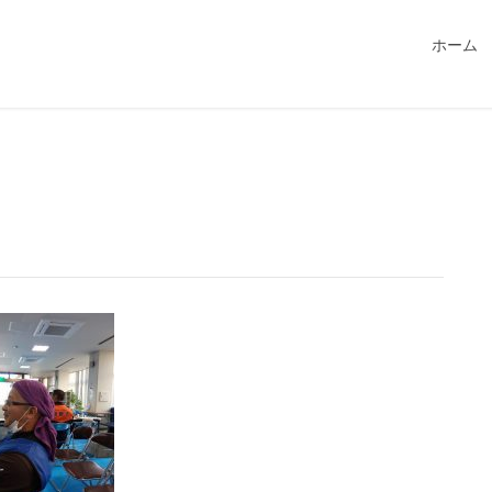
549115/public_html/magatama.net/wp-content/themes/lightn
ホーム