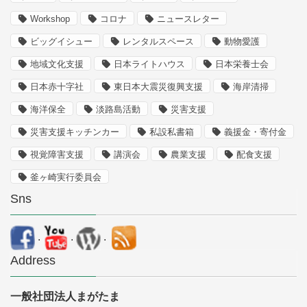
Workshop
コロナ
ニュースレター
ビッグイシュー
レンタルスペース
動物愛護
地域文化支援
日本ライトハウス
日本栄養士会
日本赤十字社
東日本大震災復興支援
海岸清掃
海洋保全
淡路島活動
災害支援
災害支援キッチンカー
私設私書箱
義援金・寄付金
視覚障害支援
講演会
農業支援
配食支援
釜ヶ崎実行委員会
Sns
.
.
.
Address
一般社団法人まがたま