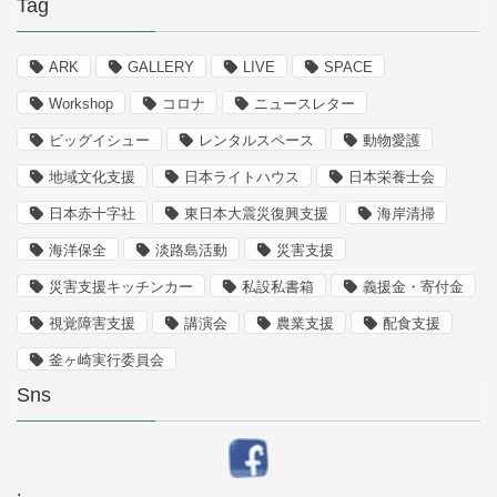
Tag
ARK
GALLERY
LIVE
SPACE
Workshop
コロナ
ニュースレター
ビッグイシュー
レンタルスペース
動物愛護
地域文化支援
日本ライトハウス
日本栄養士会
日本赤十字社
東日本大震災復興支援
海岸清掃
海洋保全
淡路島活動
災害支援
災害支援キッチンカー
私設私書箱
義援金・寄付金
視覚障害支援
講演会
農業支援
配食支援
釜ヶ崎実行委員会
Sns
.