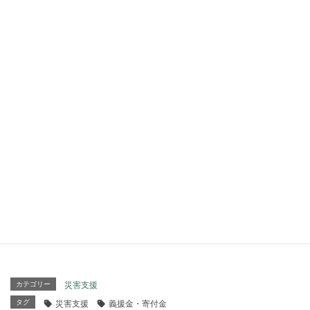
たサイクロン災害については、多数の被災
者が発生しております。
日本赤十字社HPより、11月22日現在
バングラデシュ政府の公式発表によれば（１１月２０
日）、バングラデシュを襲ったサイクロン・シドゥルの被
害は、死者３，４４７人、負傷者６，６１１人、行方不明
者２，０６２人など、被災者は５５０万人に及び、全壊し
た家屋４６万戸をはじめ、多くの学校や道路、橋なども被
害を受け、家畜３５万頭、田畑約１５万ヘクタールが失わ
れました。
また、首都ダッカを含み全土で発生した停電の復旧は、今
月末までかかるとのことです。
カテゴリー
災害支援
タグ
災害支援
義援金・寄付金