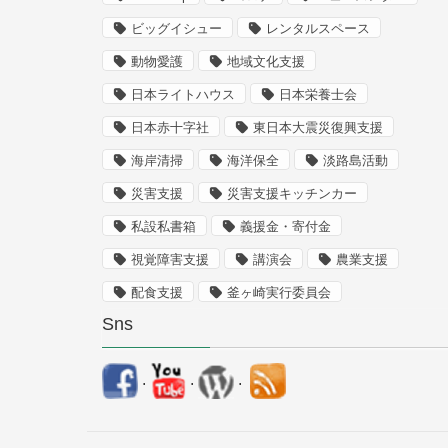
ビッグイシュー
レンタルスペース
動物愛護
地域文化支援
日本ライトハウス
日本栄養士会
日本赤十字社
東日本大震災復興支援
海岸清掃
海洋保全
淡路島活動
災害支援
災害支援キッチンカー
私設私書箱
義援金・寄付金
視覚障害支援
講演会
農業支援
配食支援
釜ヶ崎実行委員会
Sns
.
.
.