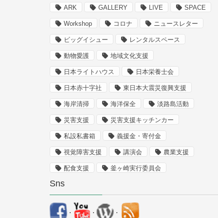
ARK
GALLERY
LIVE
SPACE
Workshop
コロナ
ニュースレター
ビッグイシュー
レンタルスペース
動物愛護
地域文化支援
日本ライトハウス
日本栄養士会
日本赤十字社
東日本大震災復興支援
海岸清掃
海洋保全
淡路島活動
災害支援
災害支援キッチンカー
私設私書箱
義援金・寄付金
視覚障害支援
講演会
農業支援
配食支援
釜ヶ崎実行委員会
Sns
.
.
.