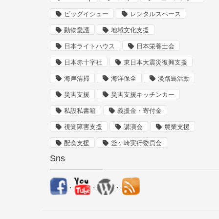
ビッグイシュー
レンタルスペース
動物愛護
地域文化支援
日本ライトハウス
日本栄養士会
日本赤十字社
東日本大震災復興支援
海岸清掃
海洋保全
淡路島活動
災害支援
災害支援キッチンカー
私設私書箱
義援金・寄付金
視覚障害支援
講演会
農業支援
配食支援
釜ヶ崎実行委員会
Sns
.
.
.