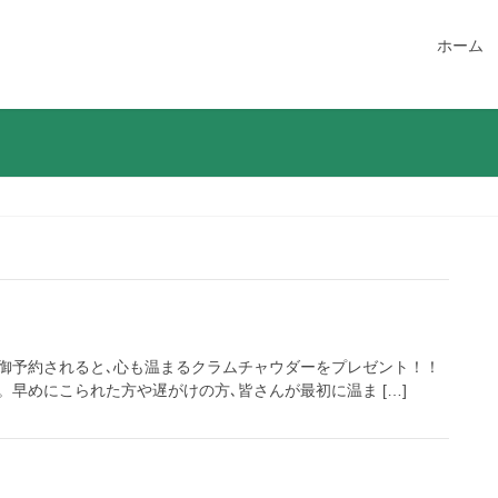
ホーム
期間､御予約されると､心も温まるクラムチャウダーをプレゼント！！
早めにこられた方や遅がけの方､皆さんが最初に温ま […]