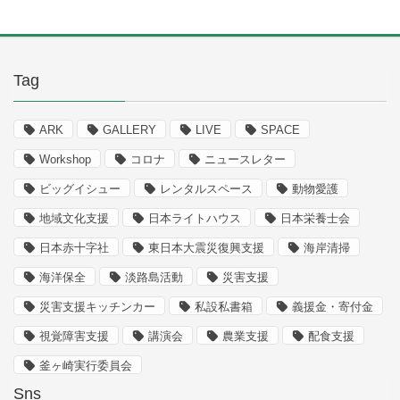
Tag
ARK
GALLERY
LIVE
SPACE
Workshop
コロナ
ニュースレター
ビッグイシュー
レンタルスペース
動物愛護
地域文化支援
日本ライトハウス
日本栄養士会
日本赤十字社
東日本大震災復興支援
海岸清掃
海洋保全
淡路島活動
災害支援
災害支援キッチンカー
私設私書箱
義援金・寄付金
視覚障害支援
講演会
農業支援
配食支援
釜ヶ崎実行委員会
Sns