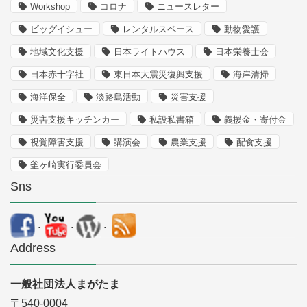
Workshop
コロナ
ニュースレター
ビッグイシュー
レンタルスペース
動物愛護
地域文化支援
日本ライトハウス
日本栄養士会
日本赤十字社
東日本大震災復興支援
海岸清掃
海洋保全
淡路島活動
災害支援
災害支援キッチンカー
私設私書箱
義援金・寄付金
視覚障害支援
講演会
農業支援
配食支援
釜ヶ崎実行委員会
Sns
.
.
.
Address
一般社団法人まがたま
〒540-0004