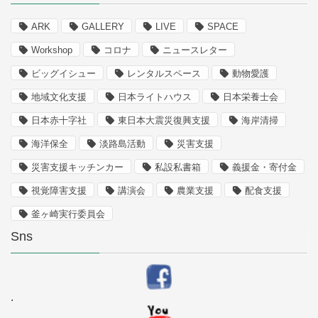
ARK
GALLERY
LIVE
SPACE
Workshop
コロナ
ニュースレター
ビッグイシュー
レンタルスペース
動物愛護
地域文化支援
日本ライトハウス
日本栄養士会
日本赤十字社
東日本大震災復興支援
海岸清掃
海洋保全
淡路島活動
災害支援
災害支援キッチンカー
私設私書箱
義援金・寄付金
視覚障害支援
講演会
農業支援
配食支援
釜ヶ崎実行委員会
Sns
.