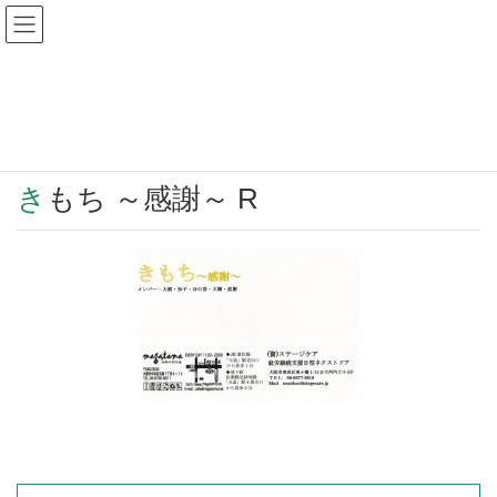
Warning
: Undefined array key "HTTP_REFERER" in
/home/r2549115/public_html/magatama.net/wp-
content/themes/lightning_child/single.php
on line
1
きもち ～感謝～ R