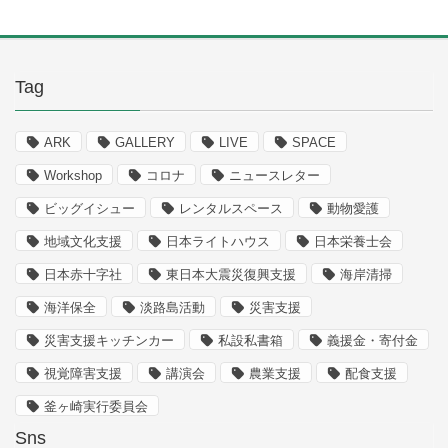
Tag
ARK
GALLERY
LIVE
SPACE
Workshop
コロナ
ニュースレター
ビッグイシュー
レンタルスペース
動物愛護
地域文化支援
日本ライトハウス
日本栄養士会
日本赤十字社
東日本大震災復興支援
海岸清掃
海洋保全
淡路島活動
災害支援
災害支援キッチンカー
私設私書箱
義援金・寄付金
視覚障害支援
講演会
農業支援
配食支援
釜ヶ崎実行委員会
Sns