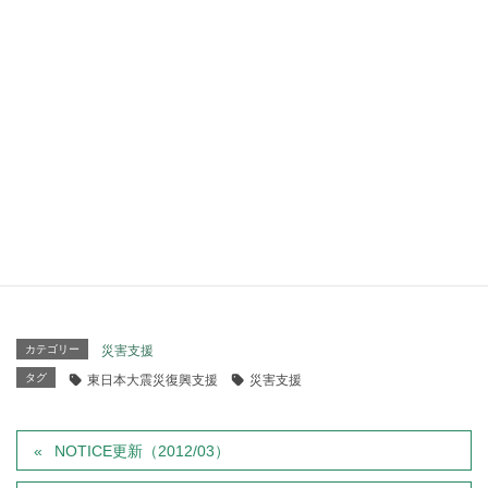
昨夜見た三陸町の海岸沿いは、大きな点線のように光のと
もしびと暗闇を繰り返していた。一年前ならば、朝日と共
に訪れる美しい景色に心を震わせ感動することが出来ただ
ろう。しかし震災は多くのものを奪い、ここに住む人々に
とって残酷な現実をいま突きつけている。
何かが残ろうが何もかも流されようがここに生きていく者
にとって本当の正念場はこれからだ。
被害に遭われた人々が、一刻も早く当たり前の生活と心の
平穏が訪れることを心から祈る。 CHEB
カテゴリー
災害支援
タグ
東日本大震災復興支援
災害支援
NOTICE更新（2012/03）