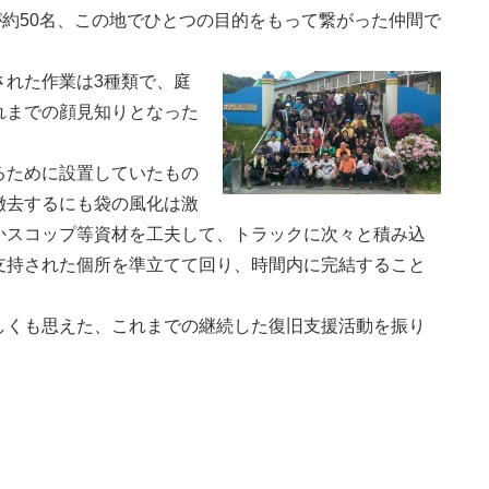
約50名、この地でひとつの目的をもって繋がった仲間で
された作業は3種類で、庭
れまでの顔見知りとなった
るために設置していたもの
撤去するにも袋の風化は激
かスコップ等資材を工夫して、トラックに次々と積み込
支持された個所を準立てて回り、時間内に完結すること
しくも思えた、これまでの継続した復旧支援活動を振り