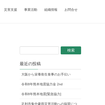
ing_child/single.php
on line
1
災害支援
事業活動
組織情報
お問合せ
最近の投稿
大阪から栄養衛生食事のお手伝い
令和8年熊本地震協力金 2nd
令和8年熊本地震[緊急協力]
足利市集中豪雨災害活動への協賛につ