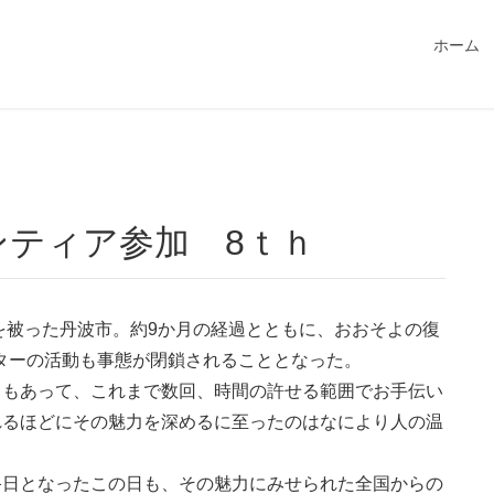
549115/public_html/magatama.net/wp-content/themes/lightn
ホーム
ンティア参加 8ｔｈ
を被った丹波市。約9か月の経過とともに、おおそよの復
ターの活動も事態が閉鎖されることとなった。
ともあって、これまで数回、時間の許せる範囲でお手伝い
れるほどにその魅力を深めるに至ったのはなにより人の温
終日となったこの日も、その魅力にみせられた全国からの