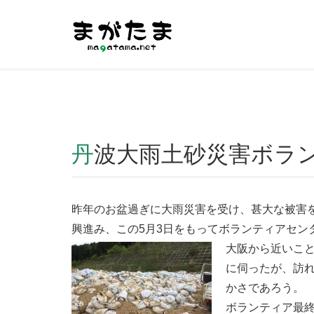
Warning
: Undefined array key "HTTP_REFERER" in
/home/r2
丹波大雨土砂災害ボラ
昨年のお盆過ぎに大雨災害を受け、甚大な被害
興進み、この5月3日をもってボランティアセン
大阪から近いこ
に伺ったが、訪
かさであろう。
ボランティア最